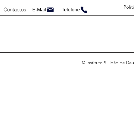
Polít
Contactos
E-Mail
Telefone
© Instituto S. João de Deu