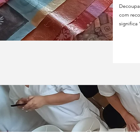
Decoupage
com reco
significa 